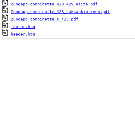
Zundapp_combinette_428_429_esite.pdf
Zundapp_combinette_428_saksankielinen.pdf
Zundapp_compinette_s_423.pdf
footer.htm
header.htm