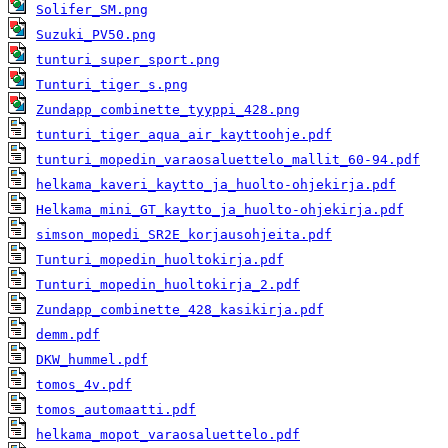
Solifer_SM.png
Suzuki_PV50.png
tunturi_super_sport.png
Tunturi_tiger_s.png
Zundapp_combinette_tyyppi_428.png
tunturi_tiger_aqua_air_kayttoohje.pdf
tunturi_mopedin_varaosaluettelo_mallit_60-94.pdf
helkama_kaveri_kaytto_ja_huolto-ohjekirja.pdf
Helkama_mini_GT_kaytto_ja_huolto-ohjekirja.pdf
simson_mopedi_SR2E_korjausohjeita.pdf
Tunturi_mopedin_huoltokirja.pdf
Tunturi_mopedin_huoltokirja_2.pdf
Zundapp_combinette_428_kasikirja.pdf
demm.pdf
DKW_hummel.pdf
tomos_4v.pdf
tomos_automaatti.pdf
helkama_mopot_varaosaluettelo.pdf