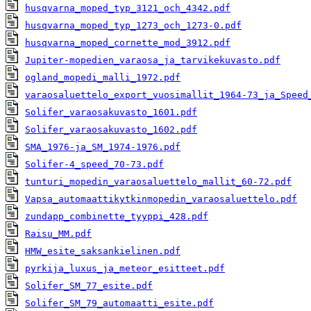
husqvarna_moped_typ_3121_och_4342.pdf
husqvarna_moped_typ_1273_och_1273-0.pdf
husqvarna_moped_cornette_mod_3912.pdf
Jupiter-mopedien_varaosa_ja_tarvikekuvasto.pdf
ogland_mopedi_malli_1972.pdf
varaosaluettelo_export_vuosimallit_1964-73_ja_Speed
Solifer_varaosakuvasto_1601.pdf
Solifer_varaosakuvasto_1602.pdf
SMA_1976-ja_SM_1974-1976.pdf
Solifer-4_speed_70-73.pdf
tunturi_mopedin_varaosaluettelo_mallit_60-72.pdf
Vapsa_automaattikytkinmopedin_varaosaluettelo.pdf
zundapp_combinette_tyyppi_428.pdf
Raisu_MM.pdf
HMW_esite_saksankielinen.pdf
pyrkija_luxus_ja_meteor_esitteet.pdf
Solifer_SM_77_esite.pdf
Solifer_SM_79_automaatti_esite.pdf