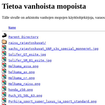
Tietoa vanhoista mopoista
Tälle sivulle on arkistoitu vanhojen mopojen käyttöohjekirjoja, varaosal
Name
Parent Directory
raisu_rajaytyskuvat/
sachs_rajaytyskuvat_VAP_s3v_special_monneret.jpg
Solifer_GT_esite.jpg
Solifer_SM_81_esite.jpg
Helkama_assa.png
helkama_ax.png
Helkama_cr.png
Helkama_raisu.png
honda_z50.png
Puch_VS_50L_63.png
Pyrkija_sport_super_luxus_ja_sport_standard.png