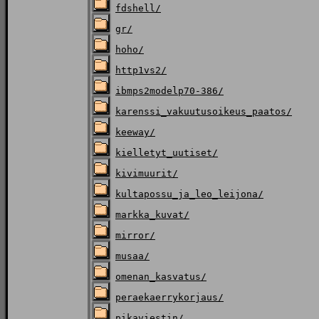
fdshell/
gr/
hoho/
http1vs2/
ibmps2modelp70-386/
karenssi_vakuutusoikeus_paatos/
keeway/
kielletyt_uutiset/
kivimuurit/
kultapossu_ja_leo_leijona/
markka_kuvat/
mirror/
musaa/
omenan_kasvatus/
peraekaerrykorjaus/
pikaviestin/