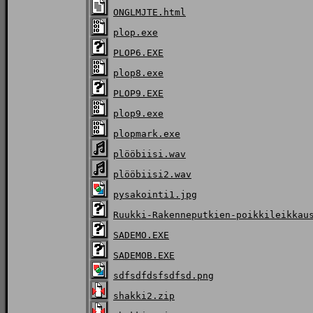
ONGLMJTE.html
plop.exe
PLOP6.EXE
plop8.exe
PLOP9.EXE
plop9.exe
plopmark.exe
plööbiisi.wav
plööbiisi2.wav
pysakointi1.jpg
Ruukki-Rakenneputkien-poikkileikkau
SADEMO.EXE
SADEMOB.EXE
sdfsdfdsfsdfsd.png
shakki2.zip