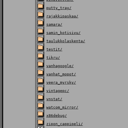
putty_tray/
rajakkipaskaa/
samara/
samin_kotisivu/
taulukkolaskenta/
testit/
tikru/
vanhagoogle/
vanhat_mopot/
veera_myrsky/
vintagepc/
vnstat/
watcom_mirror/
x86debug/
zipon_cappipeli/