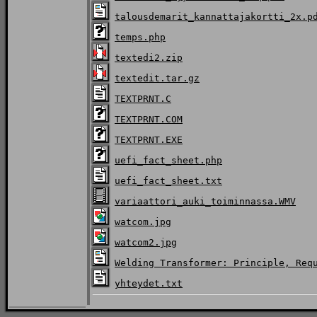
talousdemarit_kannattajakortti_2x.p
temps.php
textedi2.zip
textedit.tar.gz
TEXTPRNT.C
TEXTPRNT.COM
TEXTPRNT.EXE
uefi_fact_sheet.php
uefi_fact_sheet.txt
variaattori_auki_toiminnassa.WMV
watcom.jpg
watcom2.jpg
Welding Transformer: Principle, Req
yhteydet.txt