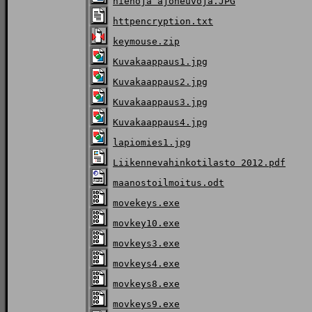
hienoja ajoneuvoja.JPG
httpencryption.txt
keymouse.zip
Kuvakaappaus1.jpg
Kuvakaappaus2.jpg
Kuvakaappaus3.jpg
Kuvakaappaus4.jpg
lapiomies1.jpg
Liikennevahinkotilasto 2012.pdf
maanostoilmoitus.odt
movekeys.exe
movkey10.exe
movkeys3.exe
movkeys4.exe
movkeys8.exe
movkeys9.exe