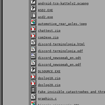
android-tcp-kattely2.pcapng
ASD2.EXE
asd2.exe
automotive_rear_axles.jpeg
chattest.zip
com2exe.zip
discord-terminologia.html
discord-terminologia.pdf
discord_newspeak_en.odt
discord_newspeak_en.pdf
DLSOURCE.EXE
doslog10.zip
doslog20.zip
Fake invisible catastrophes and thr
graphics.c