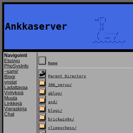
    __

  >(' )

Ankkaserver
    )/

    /(

   /  `----/

   \  ~=- /

Navigointi
Etusivu
Name
PhpSysInfo
~sami/
Parent Directory
Blogi
vnstat
386_servu/
Ladattavaa
Virityksiä
ablog/
Muuta
asd/
Linkkejä
Vieraskirja
blogi/
Chat
brickwin9x/
clippychess/