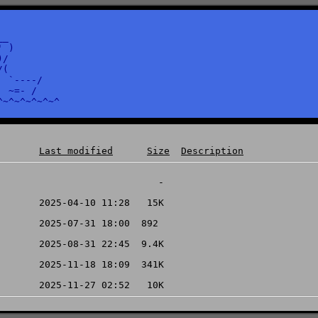
_

 )

/

(

  `----/

  ~=- /

Last modified
Size
Description