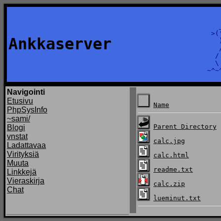
    _
  >('
Ankkaserver
    )
    /
   /
   \
Navigointi
Etusivu
Name
PhpSysInfo
~sami/
Parent Directory
Blogi
vnstat
calc.jpg
Ladattavaa
Virityksiä
calc.html
Muuta
readme.txt
Linkkejä
Vieraskirja
calc.zip
Chat
lueminut.txt